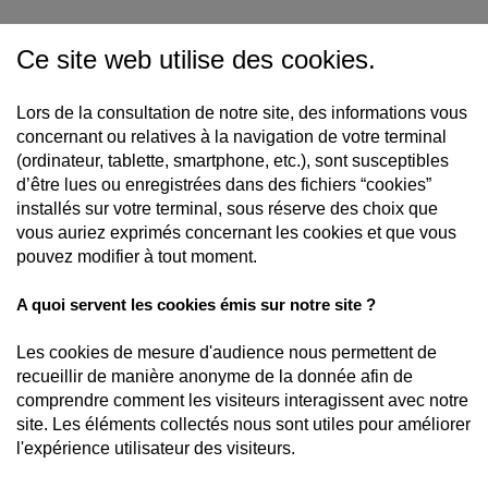
Ont collaboré à la réalisation et la conception de
Ce site web utilise des cookies.
notre site :
Conception graphique et développement : Agence
Stratégie de communication et Stratégie digitale
Lors de la consultation de notre site, des informations vous
concernant ou relatives à la navigation de votre terminal
Big Family
(ordinateur, tablette, smartphone, etc.), sont susceptibles
35 rue Schweighaeuser
d’être lues ou enregistrées dans des fichiers “cookies”
67000 STRASBOURG
installés sur votre terminal, sous réserve des choix que
vous auriez exprimés concernant les cookies et que vous
pouvez modifier à tout moment.
UNE MARQUE DU
A quoi servent les cookies émis sur notre site ?
Les cookies de mesure d'audience nous permettent de
recueillir de manière anonyme de la donnée afin de
ACCUEIL
comprendre comment les visiteurs interagissent avec notre
NOS GRUES
site. Les éléments collectés nous sont utiles pour améliorer
NOUS CONTACTER
l'expérience utilisateur des visiteurs.
06 09 55 57 80