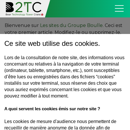
Bienvenue sur
Les sites du Groupe Boulle
. Ceci est
votre premier article. Modifiez-le ou supprimez-le,
puis lancez-vous !
Ce site web utilise des cookies.
Lors de la consultation de notre site, des informations vous
concernant ou relatives à la navigation de votre terminal
UNE MARQUE DU
(ordinateur, tablette, smartphone, etc.), sont susceptibles
d’être lues ou enregistrées dans des fichiers “cookies”
installés sur votre terminal, sous réserve des choix que
vous auriez exprimés concernant les cookies et que vous
ACCUEIL
pouvez modifier à tout moment.
NOS GRUES
NOUS CONTACTER
A quoi servent les cookies émis sur notre site ?
06 09 55 57 80
Les cookies de mesure d'audience nous permettent de
Mentions légales
recueillir de manière anonyme de la donnée afin de